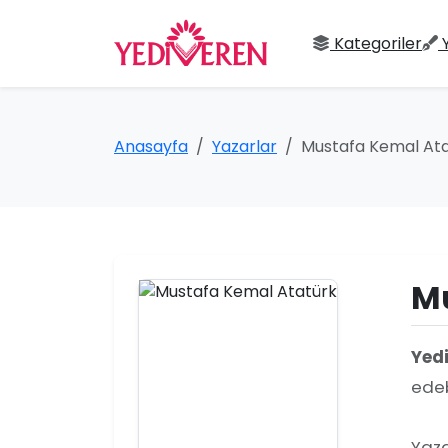
Kategoriler
Anasayfa
Yazarlar
Mustafa Kemal At
Mu
Yed
edeb
Yaza