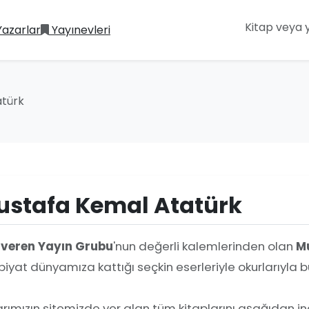
Yazarlar
Yayınevleri
atürk
stafa Kemal Atatürk
iveren Yayın Grubu
'nun değerli kalemlerinden olan
M
iyat dünyamıza kattığı seçkin eserleriyle okurlarıyl
rımızın sitemizde yer alan tüm kitaplarını aşağıdan ince