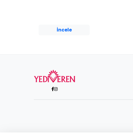
beyler!Sizler hepiniz
geleceğin bir gülü, yıldızı
ve ikbal ışığısınız.
Memleke...
İncele