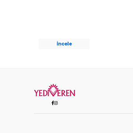
Yediveren Yayınları
“Annen, baban seni biraz
daha farklı
yetiştirseydi,Özgüvenini
kazanman için biraz daha
destek olsayd...
İncele