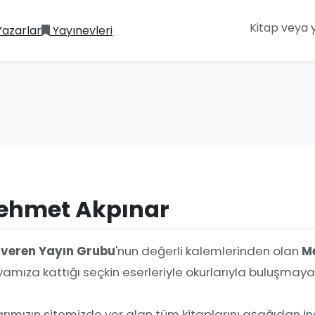
Yazarlar
Yayınevleri
ehmet Akpınar
iveren Yayın Grubu
'nun değerli kalemlerinden olan
M
amıza kattığı seçkin eserleriyle okurlarıyla buluşmay
rımızın sitemizde yer alan tüm kitaplarını aşağıdan ince