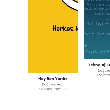
Doğuka
Yedivere
Hey Ben Yanlık
Doğukan Adal
Yediveren Yayınları
Teknoloji 
Görev Htm
Doğukan Ada
Hey Ben Yanlık
Doğukan Adal
Yediveren Ç