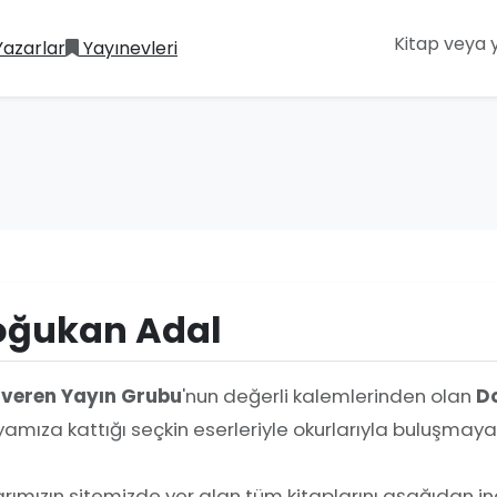
Yazarlar
Yayınevleri
oğukan Adal
iveren Yayın Grubu
'nun değerli kalemlerinden olan
D
amıza kattığı seçkin eserleriyle okurlarıyla buluşmay
rımızın sitemizde yer alan tüm kitaplarını aşağıdan ince