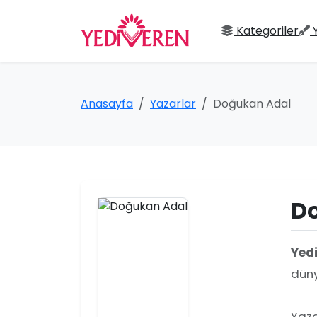
Kategoriler
Anasayfa
Yazarlar
Doğukan Adal
D
Yed
düny
Yaza