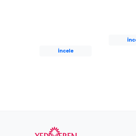
Tatile gitmek 
Yediveren Yayınları
insanların bu
uçak havada a
"A-aa... Şu an gerçekten
Arızalanan uça
kitabın arka sayfasını mı
ya...
okuyorsun? Çok ilginç.
Çünkü inan arka kapağa
ne ...
İnc
İncele