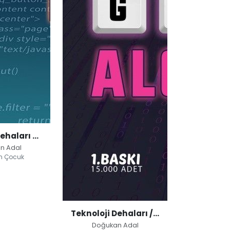
Teknoloji Dehaları Görev Html
n Adal
n Çocuk
Dehaları
l
l
Teknoloji Dehaları / Görev Algoritma
Doğukan Adal
ocuk