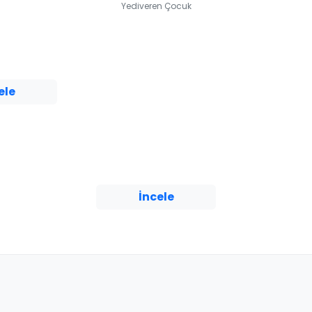
Yediveren Çocuk
isteyen
lunduğu özel
rızalanır.
Teknoloji Dehaları /
k acil iniş
Görev Algoritma
Doğukan Adal
ele
Yediveren Çocuk
Dünya’ya zarar verme
ihtimali olan bir meteor,
yeryüzüne ulaşmasına
dakikalar kala tespit edilir.
Uz...
İncele