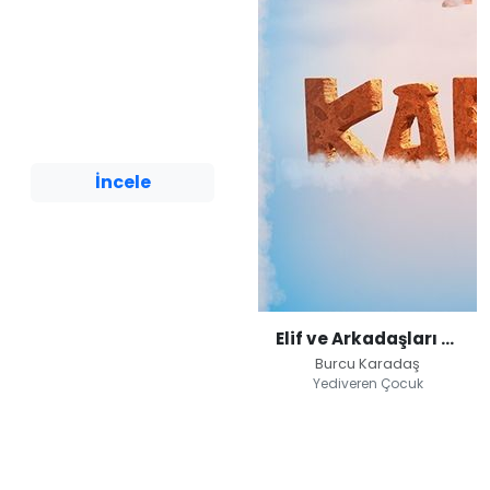
Kimlik Hırsızları /
Ekip: Siberay
Burcu Karadaş
Yediveren Çocuk
İncele
Elif ve Arkadaşları / Kapadokya
Burcu Karadaş
Yediveren Çocuk
Elif ve Arkadaşları /
Kapadokya