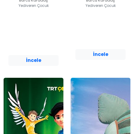
Burcu Karadaş
Burcu Karadaş
Yediveren Çocuk
Yediveren Çocuk
Çocuklar İçin
Görevimiz Araba
Yapay Zeka
Burcu Karadaş
Burcu Karadaş
Yediveren Çocuk
Yediveren Çocuk
İncele
İncele