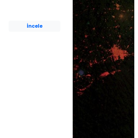
Burcu Karadaş
Yediveren Çocuk
İncele