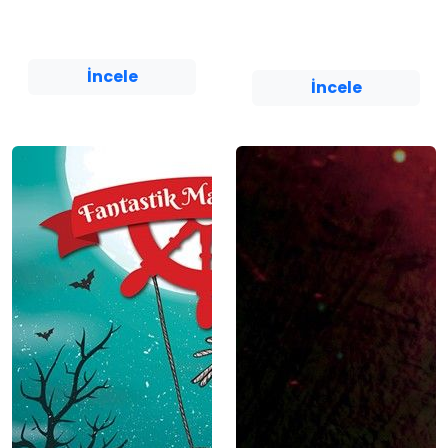
Burcu Karadaş
Yediveren Çocuk
Yediveren Çocuk
İncele
İncele