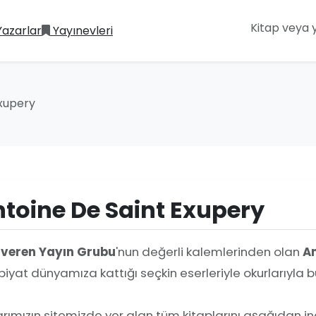
Yazarlar
Yayınevleri
Exupery
toine De Saint Exupery
iveren Yayın Grubu
'nun değerli kalemlerinden olan
An
iyat dünyamıza kattığı seçkin eserleriyle okurlarıyl
rımızın sitemizde yer alan tüm kitaplarını aşağıdan ince