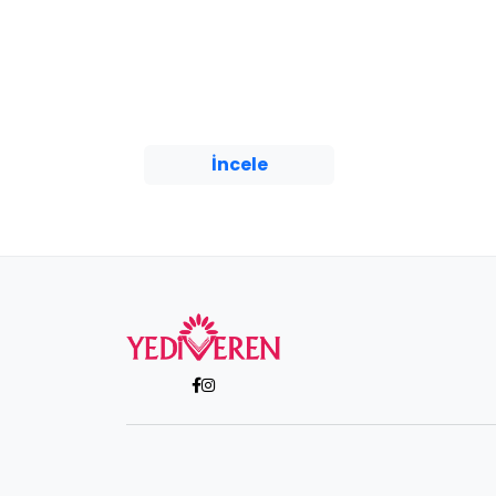
Yediveren Yayınları
Antoine de Saint-Exupéry
tarafından yazılan Küçük
Prens, yayımlandığı
günden bu yana
milyonlarca ins...
İncele