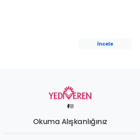
Attila ve Hun
İmparatorluğu
Alperen Bayrak
Yediveren Yayınları
İncele
Okuma Alışkanlığınız