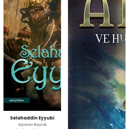
Selahaddin Eyyubi
Alperen Bayrak