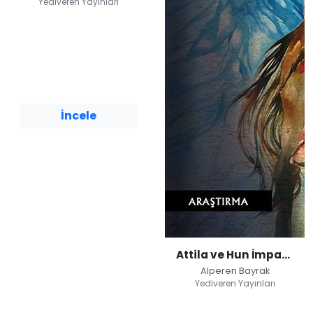
Yediveren Yayınları
Selahaddin Eyyubi
Alperen Bayrak
Yediveren Yayınları
İncele
Attila ve Hun İmparatorluğu
Alperen Bayrak
Yediveren Yayınları