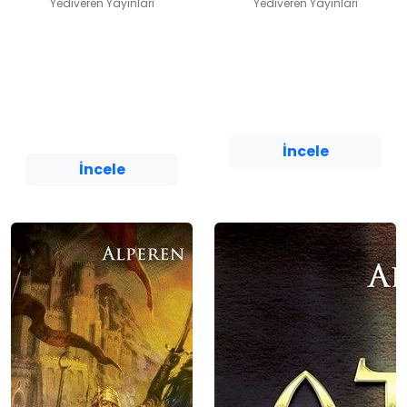
Yediveren Yayınları
Yediveren Yayınları
Osman Gazi
Muhsin Başkan
Osmanlı'nın Kökleri
Alperen Bayrak
Alperen Bayrak
Yediveren Yayınları
Yediveren Yayınları
İncele
İncele