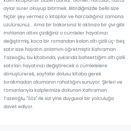
kalın kitaplardır bazen bunlar. Günler, haftalar, hatta
aylar sürer okuyup bitirmek. Bitirdiğinizde belki size
hiçbir şey vermez o kitaplar ve harcadığınız zamana
üzülürsünüz… Ama bir bakarsınız ki aklınıza bir çivi gibi
mıhlanan altını çizdiğiniz o cümleler hayatınızı
değiştirmiş, koca bir romandan kalan altı çizili üç-beş
satır size hayatın anlamını öğretmiştir.Kahraman
Tazeoğlu, bu kitabında, yukarıda bahsettiğim altı çizili
satırları hayatınızı değiştirecek o cümlelelere
dönüştürerek, sayfalar dolusu kitaba gerek
bırakmadan okumanın rahatlığını sunuyor. Şiirleri ve
romanlarıyla kalplerinize dokunan Kahraman
Tazeoğlu, "Söz" ile sizi yine duygusal bir yolculuğa
davet ediyor.