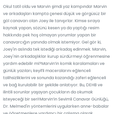
Okul tatil oldu ve Marvin şimdi yaz kampında! Marvin
ve arkadaşları kampta çenesi düşük ve görgüsüz bir
göl canavarı olan Joey ile tanışırlar. Kimse sıraya
kaynak yapan, sözünü kesen ya da yaptığı resim
hakkında pek hoş olmayan yorumlar yapan bir
canavarcığın yanında olmak istemiyor. Gel gör ki,
Joey'in aslında tek istediği arkadaş edinmek. Marvin,
Joey'nin arkadaşlıklar kurup sürdürmeyi öğrenmesine
yardım edebilir mi?Marvin’in komik karalamaları ve
günlük yazıları, keyifli maceralarını eğlenceli
talihsizliklerini ve sonunda kazandığı zaferi eğlenceli
ve bağ kurulabilir bir şekilde anlatıyor. Bu, DEHB ve
ilintili sorunlar yaşayan çocukların da okumak
isteyeceği bir seri!Marvin’in Sevimli Canavar Günlüğü,
Dr. Melmed'in yöntemlerini uygularken anne-babalar
ve öğretmenlere yardımcı bir çalışma olarak