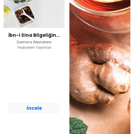
İbn-i Sina Bilgeliğinde Sağlıklı Beslenme
Delmira Weinstein
Yediveren Yayınları
İbn-i Sina
Bilgeliğinde Sağlıklı
Beslenme
Delmira Weinstein
Yediveren Yayınları
İncele