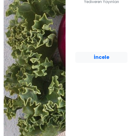
Yediveren Yayınları
Yüz Yogası ve
Güzellik Sırları
Gamze Günay
Yediveren Yayınları
İncele