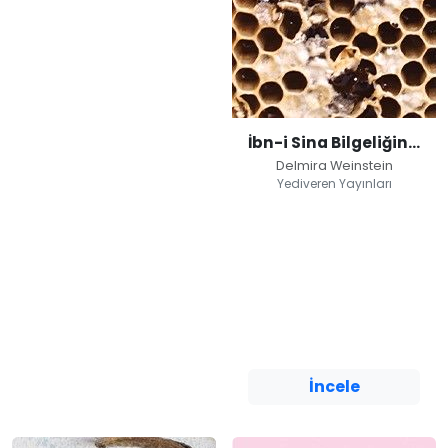
İbn-i Sina Bilgeliğinde Şifalı Bitkiler
Delmira Weinstein
Yediveren Yayınları
İbn-i Sina
Bilgeliğinde Şifalı
Bitkiler
Delmira Weinstein
Yediveren Yayınları
İncele