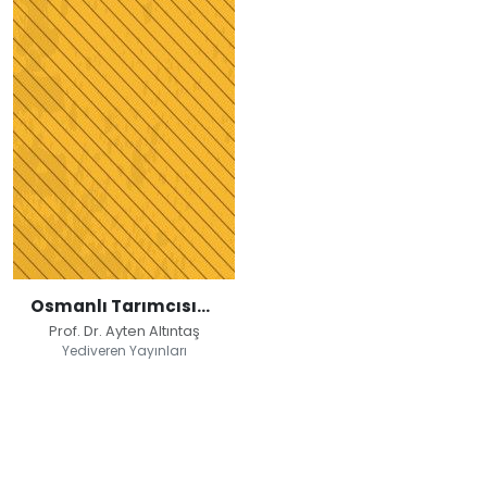
Osmanlı Tarımcısının El Kitabı
Prof. Dr. Ayten Altıntaş
Yediveren Yayınları
Osmanlı
Tarımcısının El
Kitabı
Prof. Dr. Ayten Altıntaş