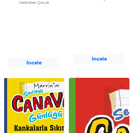
Yediveren Çocuk
Sevimli Canavar
Sevimli Canavar
Günlüğü /
Günlüğü / Öz Saygı
Mahallenin Zorbası
Sorunları
Dr. Raun Melmed
Dr. Raun Melmed
Yediveren Çocuk
Yediveren Çocuk
İncele
İncele