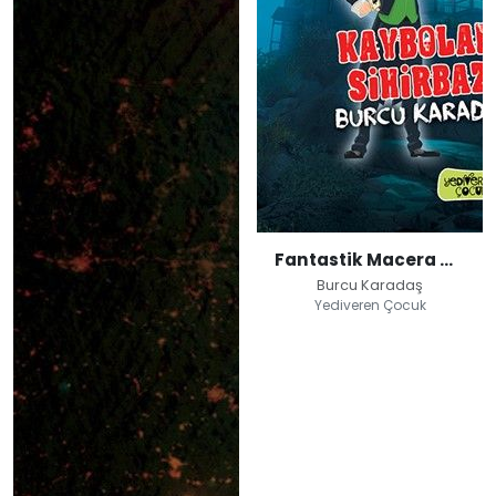
Fantastik Macera Gemisi / Kaybolan Sihirbaz
Burcu Karadaş
Yediveren Çocuk
Fantastik Macera
Gemisi / Kaybolan
Sihirbaz
Burcu Karadaş
Yediveren Çocuk