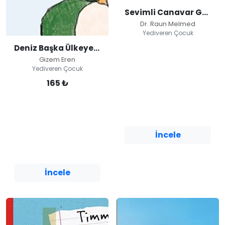
Sevimli Canavar Günlüğü / Dikkatim Fena Dağıldı!
Dr. Raun Melmed
Yediveren Çocuk
Deniz Başka Ülkeye Taşınıyor
Gizem Eren
Sevimli Canavar
Yediveren Çocuk
Günlüğü / Dikkatim
Fena Dağıldı!
165 ₺
Dr. Raun Melmed
Deniz Başka Ülkeye
Yediveren Çocuk
Taşınıyor
Gizem Eren
İncele
Yediveren Çocuk
İncele