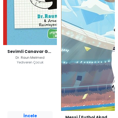
Sevimli Canavar Günlüğü / Tabletsiz Yaşayamam!
Dr. Raun Melmed
Yediveren Çocuk
Sevimli Canavar
Günlüğü / Tabletsiz
Yaşayamam!
Dr. Raun Melmed
Yediveren Çocuk
İncele
Messi / Futbol Akademisi