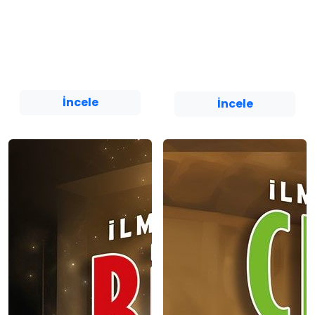
Ronaldo / Futbol
Neymar / Futbol
Akademisi
Akademisi
Cihan Akyürek
Cihan Akyürek
Yediveren Çocuk
Yediveren Çocuk
İncele
İncele