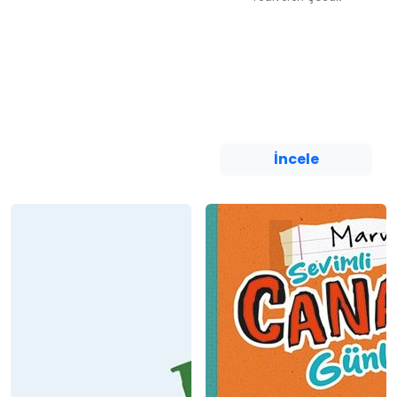
Yusufname /
Gizemli Hazine
Şehri Madan
Yediveren Çocuk
İncele