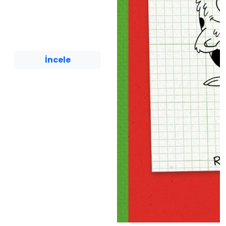
Sıkıntılar
Dr. Raun Melmed
Yediveren Çocuk
İncele